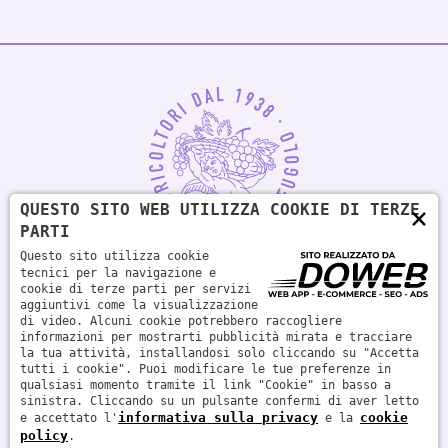
QUESTO SITO WEB UTILIZZA COOKIE DI TERZE
×
PARTI
Questo sito utilizza cookie
tecnici per la navigazione e
cookie di terze parti per servizi
aggiuntivi come la visualizzazione
di video. Alcuni cookie potrebbero raccogliere
Società agricola Fugolo s.s. | P.IVA 04879740233 - BEVI
informazioni per mostrarti pubblicità mirata e tracciare
RESPONSABILMENTE
la tua attività, installandosi solo cliccando su "Accetta
tutti i cookie". Puoi modificare le tue preferenze in
qualsiasi momento tramite il link "Cookie" in basso a
sinistra. Cliccando su un pulsante confermi di aver letto
informativa sulla privacy
cookie
e accettato l'
e la
policy
.